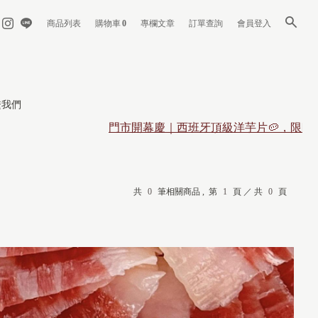
商品列表
購物車
0
專欄文章
訂單查詢
會員登入
繫我們
門市開幕慶｜西班牙頂級洋芋片🥔，限時買一
共
0
筆相關商品 ,
第
1
頁 ／ 共
0
頁