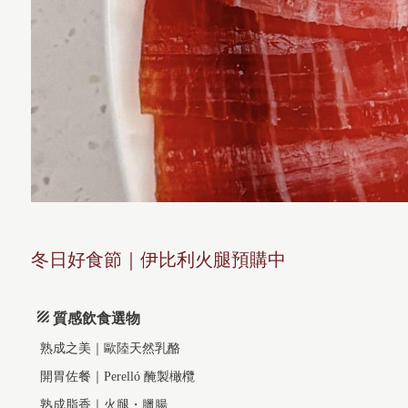
冬日好食節｜伊比利火腿預購中
質感飲食選物
熟成之美｜歐陸天然乳酪
開胃佐餐｜Perelló 醃製橄欖
熟成脂香｜火腿・臘腸