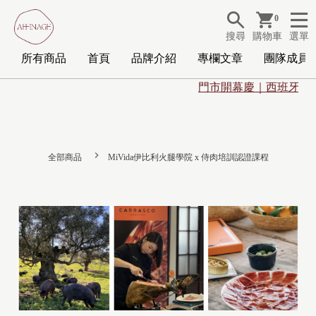
0
搜尋
購物車
選單
所有商品
首頁
品牌介紹
專欄文章
團隊成員
門市開幕慶｜西班牙頂
全部商品
MiVida伊比利火腿學院 x 侍肉培訓認證課程